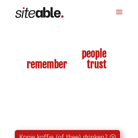
Build a brand
people
remember
, and
trust
.
Een sterk merk begint niet met een logo.
Het begint met een duidelijke strategie,
een herkenbare uitstraling
en een consistente online aanwezigheid.
Kopje koffie (of thee) drinken?